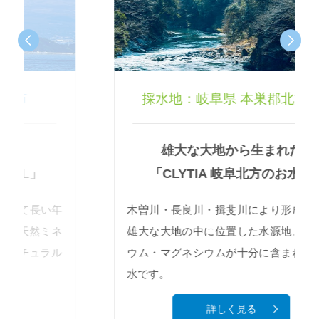
採水地：岐阜県 本巣郡北方町
雄大な大地から生まれた
「CLYTIA 岐阜北方のお水」
木曽川・長良川・揖斐川により形成された
雄大な大地の中に位置した水源地。カルシ
ウム・マグネシウムが十分に含まれた天然
水です。
詳しく見る