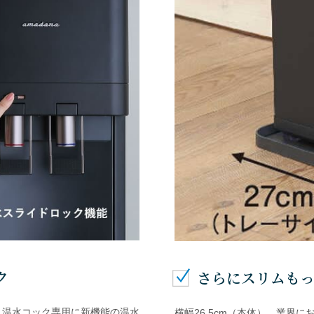
ク
さらにスリムも
、温水コック専用に新機能の温水
横幅26.5cm（本体）、業界